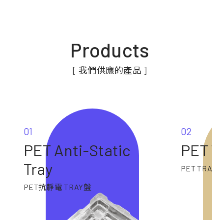
Products
[ 我們供應的產品 ]
01
02
PET Anti-Static
PET T
Tray
PET TRAY
PET抗靜電 TRAY盤